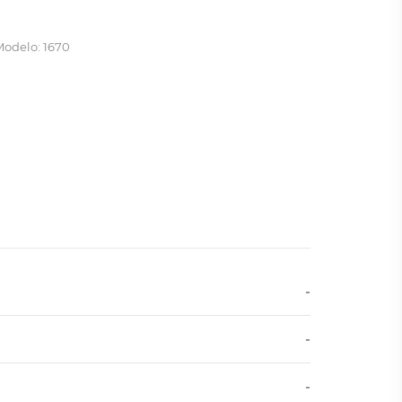
Modelo: 1670
-
-
-