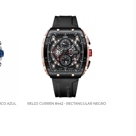
ICO AZUL
RELOJ CURREN 8442 - RECTANGULAR NEGRO
RELOJ CURR